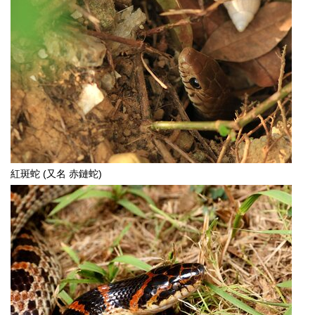
紅斑蛇 (又名 赤鏈蛇)