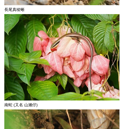
長尾真稜蜥
南蛇 (又名 山瀨仔)