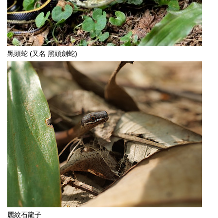
黑頭蛇 (又名 黑頭劍蛇)
麗紋石龍子