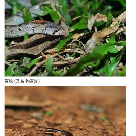
盲蛇 (又名 鉤盲蛇)