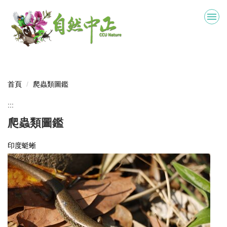
跳
到
主
要
內
容
區
首頁
爬蟲類圖鑑
:::
爬蟲類圖鑑
印度蜓蜥