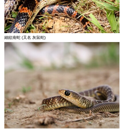
細紋南蛇 (又名 灰鼠蛇)