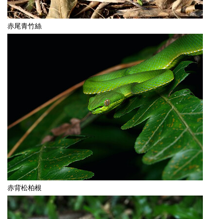
赤尾青竹絲
赤背松柏根