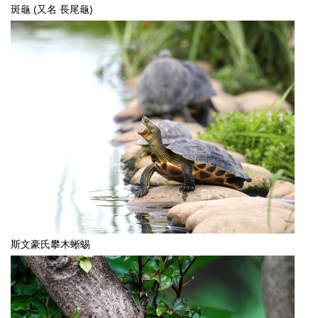
斑龜 (又名 長尾龜)
斯文豪氏攀木蜥蜴