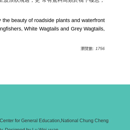
呈波浪狀飛過，更 常有鷺科鳥類於橋下棲息，
joy the beauty of roadside plants and waterfront
ingfishers, White Wagtails and Grey Wagtails,
瀏覽數:
1756
 Center for General Education,National Chung Cheng
ty. Designed by Lu Wei-yuan