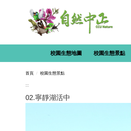
跳
到
主
要
內
容
區
校園生態地圖
校園生態景點
首頁
校園生態景點
:::
02.寧靜湖活中